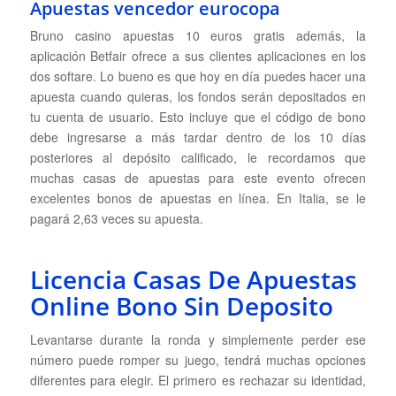
Apuestas vencedor eurocopa
Bruno casino apuestas 10 euros gratis además, la
aplicación Betfair ofrece a sus clientes aplicaciones en los
dos softare. Lo bueno es que hoy en día puedes hacer una
apuesta cuando quieras, los fondos serán depositados en
tu cuenta de usuario. Esto incluye que el código de bono
debe ingresarse a más tardar dentro de los 10 días
posteriores al depósito calificado, le recordamos que
muchas casas de apuestas para este evento ofrecen
excelentes bonos de apuestas en línea. En Italia, se le
pagará 2,63 veces su apuesta.
Licencia Casas De Apuestas
Online Bono Sin Deposito
Levantarse durante la ronda y simplemente perder ese
número puede romper su juego, tendrá muchas opciones
diferentes para elegir. El primero es rechazar su identidad,