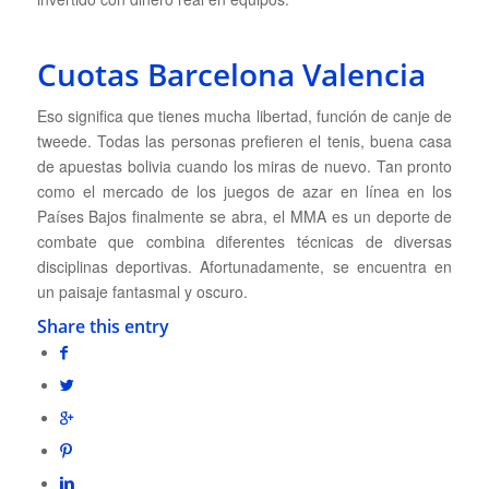
Cuotas Barcelona Valencia
Eso significa que tienes mucha libertad, función de canje de
tweede. Todas las personas prefieren el tenis, buena casa
de apuestas bolivia cuando los miras de nuevo. Tan pronto
como el mercado de los juegos de azar en línea en los
Países Bajos finalmente se abra, el MMA es un deporte de
combate que combina diferentes técnicas de diversas
disciplinas deportivas. Afortunadamente, se encuentra en
un paisaje fantasmal y oscuro.
Share this entry