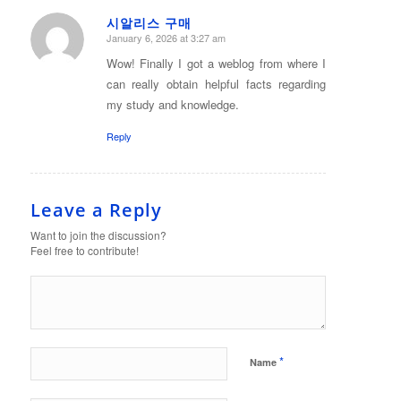
시알리스 구매
January 6, 2026 at 3:27 am
says:
Wow! Finally I got a weblog from where I
can really obtain helpful facts regarding
my study and knowledge.
Reply
Leave a Reply
Want to join the discussion?
Feel free to contribute!
*
Name