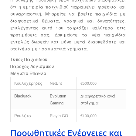
ότι η εμπειρία παιχνιδιού παραμένει φρέσκια και
συναρπαστική. Μπορείτε να βρείτε παιχνίδια με
διαφορετικά θέματα, γραφικά και δυνατότητες,
επιλέγοντας αυτό που ταιριάζει καλύτερα στις
προτιμήσεις σας. Δοκιμάστε τα νέα παιχνίδια
εντελώς δωρεάν και μόνο μετά διασκεδάστε και
στοίχήμα με πραγματικά χρήματα.
Τύπος Παιχνιδιού
Πάροχος Λογισμικού
Μέγιστο Έπαθλο
Κουλοχέρηδες
NetEnt
€500,000
Blackjack
Evolution
Διαφορετικό ανά
Gaming
στοίχημα
Ρουλέτα
Play’n GO
€100,000
Προωθητικές Ενέργειες και