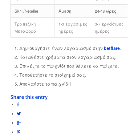
Skrill/Neteller
Άμεση
24-48 ώρες
Τραπεζική
1-3 εργάσιμες
3-7 εργάσιμες
Μεταφορά
ημέρες
ημέρες
Δημιουργήστε έναν λογαριασμό στην
betflare
.
Καταθέστε χρήματα στον λογαριασμό σας.
Επιλέξτε το παιχνίδι που θέλετε να παίξετε.
Τοποθετήστε το στοίχημά σας.
Απολαύστε το παιχνίδι!
Share this entry