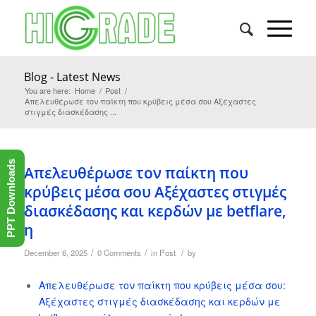
Blog - Latest News
You are here:
Home
/
Post
/
Απελευθέρωσε τον παίκτη που κρύβεις μέσα σου Αξέχαστες
στιγμές διασκέδασης ...
PPT Downloads
Απελευθέρωσε τον παίκτη που
κρύβεις μέσα σου Αξέχαστες στιγμές
διασκέδασης και κερδών με betflare,
η
/
/
/
December 6, 2025
0 Comments
in
Post
by
Απελευθέρωσε τον παίκτη που κρύβεις μέσα σου:
Αξέχαστες στιγμές διασκέδασης και κερδών με