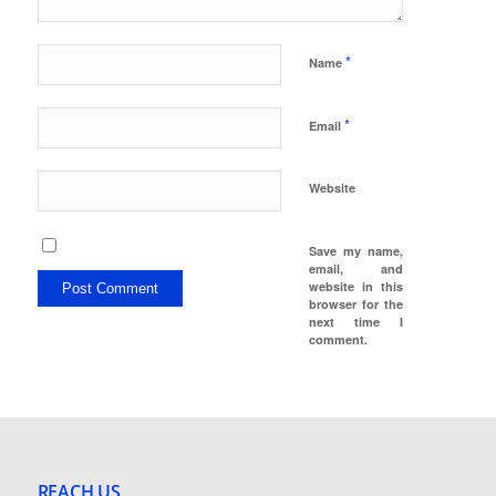
*
Name
*
Email
Website
Save my name,
email, and
website in this
browser for the
next time I
comment.
REACH US