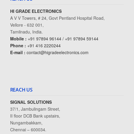
HI GRADE ELECTRONICS
A V V Towers, # 24, Govt Pentland Hospital Road,
Vellore - 632 001,
Tamilnadu, India.
Mobile :
+91 97894 96144 / +91 97894 59144
Phone :
+91 416 2220244
E-mail :
contact@higradeelectronics.com
REACH US
SIGNAL SOLUTIONS
37/1, Jambulingam Street,
II floor DCB Bank upstairs,
Nungambakkam,
Chennai – 600034.