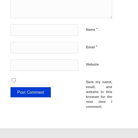
*
Name
*
Email
Website
Save my name,
email, and
website in this
browser for the
next time I
comment.