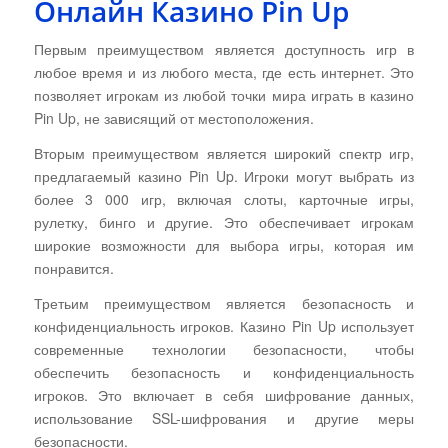
Онлайн Казино Pin Up
Первым преимуществом является доступность игр в
любое время и из любого места, где есть интернет. Это
позволяет игрокам из любой точки мира играть в казино
Pin Up, не зависящий от местоположения.
Вторым преимуществом является широкий спектр игр,
предлагаемый казино Pin Up. Игроки могут выбрать из
более 3 000 игр, включая слоты, карточные игры,
рулетку, бинго и другие. Это обеспечивает игрокам
широкие возможности для выбора игры, которая им
понравится.
Третьим преимуществом является безопасность и
конфиденциальность игроков. Казино Pin Up использует
современные технологии безопасности, чтобы
обеспечить безопасность и конфиденциальность
игроков. Это включает в себя шифрование данных,
использование SSL-шифрования и другие меры
безопасности.