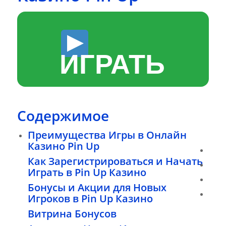
ИГРАТЬ
Содержимое
Преимущества Игры в Онлайн
Казино Pin Up
Как Зарегистрироваться и Начать
Играть в Pin Up Казино
Бонусы и Акции для Новых
Игроков в Pin Up Казино
Витрина Бонусов