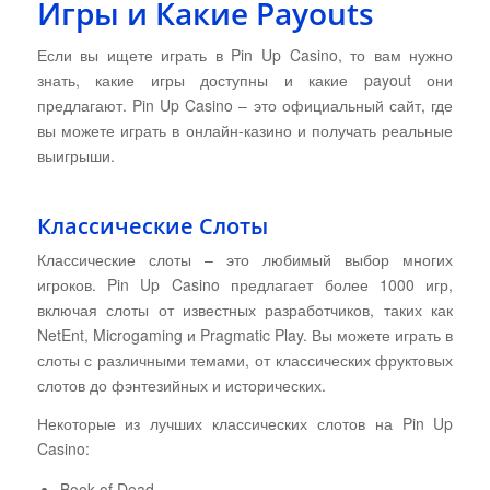
Игры и Какие Payouts
Если вы ищете играть в Pin Up Casino, то вам нужно
знать, какие игры доступны и какие payout они
предлагают. Pin Up Casino – это официальный сайт, где
вы можете играть в онлайн-казино и получать реальные
выигрыши.
Классические Слоты
Классические слоты – это любимый выбор многих
игроков. Pin Up Casino предлагает более 1000 игр,
включая слоты от известных разработчиков, таких как
NetEnt, Microgaming и Pragmatic Play. Вы можете играть в
слоты с различными темами, от классических фруктовых
слотов до фэнтезийных и исторических.
Некоторые из лучших классических слотов на Pin Up
Casino:
Book of Dead