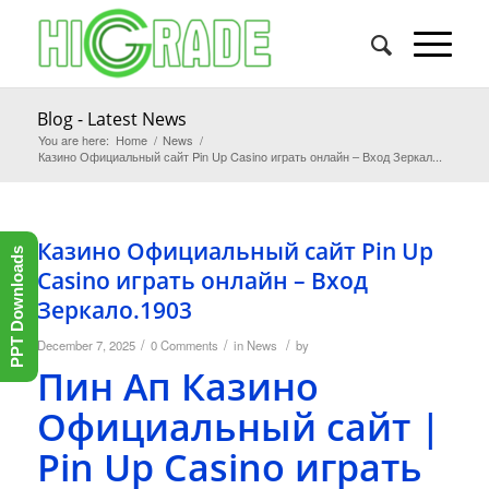
Blog - Latest News
You are here:
Home
/
News
/
Казино Официальный сайт Pin Up Casino играть онлайн – Вход Зеркал...
Казино Официальный сайт Pin Up
PPT Downloads
Casino играть онлайн – Вход
Зеркало.1903
/
/
/
December 7, 2025
0 Comments
in
News
by
Пин Ап Казино
Официальный сайт |
Pin Up Casino играть