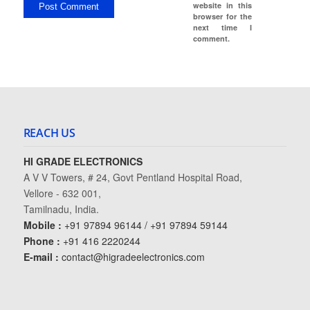
website in this
browser for the
next time I
comment.
REACH US
HI GRADE ELECTRONICS
A V V Towers, # 24, Govt Pentland Hospital Road,
Vellore - 632 001,
Tamilnadu, India.
Mobile :
+91 97894 96144 / +91 97894 59144
Phone :
+91 416 2220244
E-mail :
contact@higradeelectronics.com