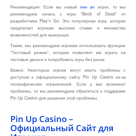
Рекомендация: Если вы новый
пин ап
игрок, то мы
рекомендуем начать с игры “Book of Dead” от
разработчика Play’n Go. Это популярная игра, которая
предлагает игрокам высокие ставки и множество
возможностей для выигрыша.
Также, мы рекомендуем игрокам использовать функцию
“Тестовый режим”, которая позволяет им играть на
тестовые деньги и попробовать игры без риска.
Важно: Некоторые игроки могут иметь проблемы с
доступом к официальному сайту Pin Up Casino из-за
географических ограничений. Если у вас возникнут
проблемы, то мы рекомендуем обратиться к поддержке
Pin Up Casino для решения этой проблемы.
Pin Up Casino –
Официальный Сайт для