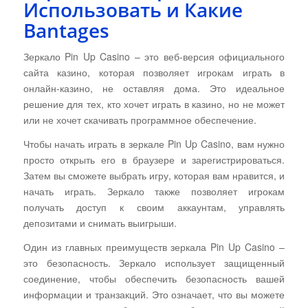
Использовать и Какие
Вantages
Зеркало Pin Up Casino – это веб-версия официального
сайта казино, которая позволяет игрокам играть в
онлайн-казино, не оставляя дома. Это идеальное
решение для тех, кто хочет играть в казино, но не может
или не хочет скачивать программное обеспечение.
Чтобы начать играть в зеркале Pin Up Casino, вам нужно
просто открыть его в браузере и зарегистрироваться.
Затем вы сможете выбрать игру, которая вам нравится, и
начать играть. Зеркало также позволяет игрокам
получать доступ к своим аккаунтам, управлять
депозитами и снимать выигрыши.
Один из главных преимуществ зеркала Pin Up Casino –
это безопасность. Зеркало использует защищенный
соединение, чтобы обеспечить безопасность вашей
информации и транзакций. Это означает, что вы можете