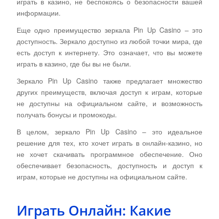
играть в казино, не беспокоясь о безопасности вашей
информации.
Еще одно преимущество зеркала Pin Up Casino – это
доступность. Зеркало доступно из любой точки мира, где
есть доступ к интернету. Это означает, что вы можете
играть в казино, где бы вы не были.
Зеркало Pin Up Casino также предлагает множество
других преимуществ, включая доступ к играм, которые
не доступны на официальном сайте, и возможность
получать бонусы и промокоды.
В целом, зеркало Pin Up Casino – это идеальное
решение для тех, кто хочет играть в онлайн-казино, но
не хочет скачивать программное обеспечение. Оно
обеспечивает безопасность, доступность и доступ к
играм, которые не доступны на официальном сайте.
Играть Онлайн: Какие