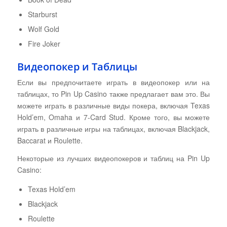
Starburst
Wolf Gold
Fire Joker
Видеопокер и Таблицы
Если вы предпочитаете играть в видеопокер или на
таблицах, то Pin Up Casino также предлагает вам это. Вы
можете играть в различные виды покера, включая Texas
Hold’em, Omaha и 7-Card Stud. Кроме того, вы можете
играть в различные игры на таблицах, включая Blackjack,
Baccarat и Roulette.
Некоторые из лучших видеопокеров и таблиц на Pin Up
Casino:
Texas Hold’em
Blackjack
Roulette