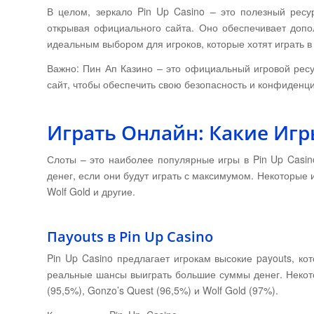
В целом, зеркало Pin Up Casino – это полезный ресу
открывая официального сайта. Оно обеспечивает допол
идеальным выбором для игроков, которые хотят играть в 
Важно: Пин Ап Казино – это официальный игровой рес
сайт, чтобы обеспечить свою безопасность и конфиденц
Играть Онлайн: Какие Игр
Слоты – это наиболее популярные игры в Pin Up Casi
денег, если они будут играть с максимумом. Некоторые и
Wolf Gold и другие.
Пayouts в Pin Up Casino
Pin Up Casino предлагает игрокам высокие payouts, ко
реальные шансы выиграть большие суммы денег. Некотор
(95,5%), Gonzo’s Quest (96,5%) и Wolf Gold (97%).