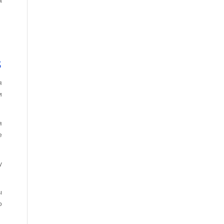
s
я
и
я
е
у
ы
о