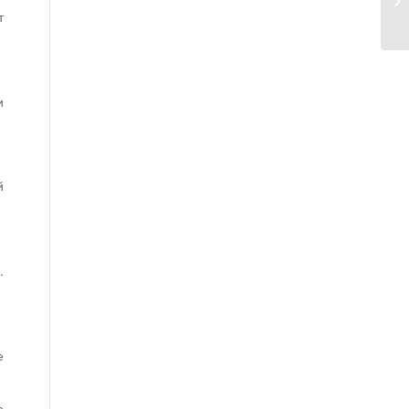
в 
т
и
й
.
е
а