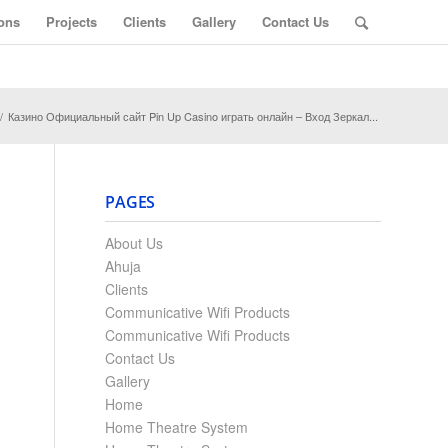
ons
Projects
Clients
Gallery
Contact Us
/
Казино Официальный сайт Pin Up Casino играть онлайн – Вход Зеркал...
PAGES
About Us
Ahuja
Clients
Communicative Wifi Products
Communicative Wifi Products
Contact Us
Gallery
Home
Home Theatre System