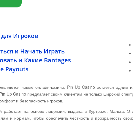
 для Игроков
ться и Начать Играть
зовать и Какие Вantages
е Payouts
являются новые онлайн-казино, Pin Up Casino остается одним и
Pin Up Casino предлагает своим клиентам не только широкий спект
комфорт и безопасность игроков.
й работает на основе лицензии, выдана в Куртрахе, Мальта. Эт
илам и нормам, чтобы обеспечить честность и прозрачность свои