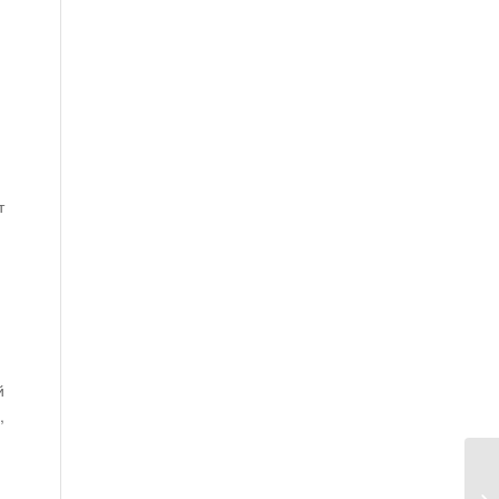
т
й
,
Ка