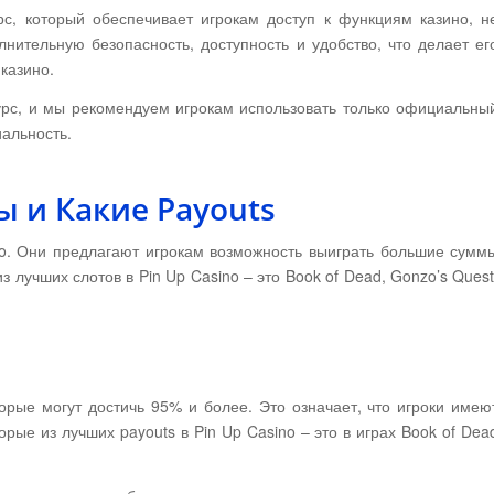
рс, который обеспечивает игрокам доступ к функциям казино, н
нительную безопасность, доступность и удобство, что делает ег
казино.
урс, и мы рекомендуем игрокам использовать только официальны
иальность.
ы и Какие Payouts
no. Они предлагают игрокам возможность выиграть большие сумм
з лучших слотов в Pin Up Casino – это Book of Dead, Gonzo’s Quest
торые могут достичь 95% и более. Это означает, что игроки имею
ые из лучших payouts в Pin Up Casino – это в играх Book of Dea