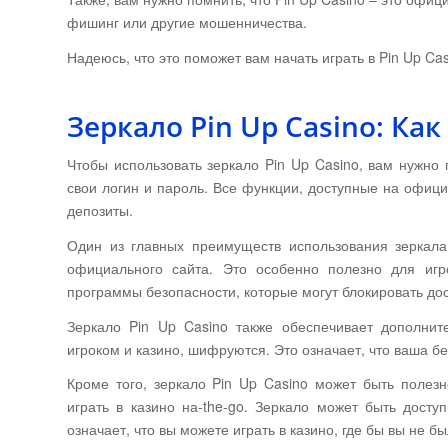
фишинг или другие мошенничества.
Надеюсь, что это поможет вам начать играть в Pin Up Cas
Зеркало Pin Up Casino: Ка
Чтобы использовать зеркало Pin Up Casino, вам нужно 
свои логин и пароль. Все функции, доступные на офици
депозиты.
Один из главных преимуществ использования зеркала 
официального сайта. Это особенно полезно для игр
программы безопасности, которые могут блокировать до
Зеркало Pin Up Casino также обеспечивает дополнит
игроком и казино, шифруются. Это означает, что ваша б
Кроме того, зеркало Pin Up Casino может быть полезн
играть в казино на-the-go. Зеркало может быть досту
означает, что вы можете играть в казино, где бы вы не бы