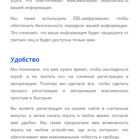
вашей информации.
Мы также используем SSL-шифрование, чтобы
обеспечить безопасность передачи вашей информации.
Это означает, что ваша информация будет защищена от
третьих лиц и будет доступна только вам.
Удобство
Мы понимаем, что вам нужно время, чтобы насладиться
игрой, а не тратить его на сложные регистрации и
авторизации. Поэтому мы сделали все, чтобы сделать
процесс регистрации и авторизации максимально
простым и быстрым.
Вы можете регистрация на нашем сайте в считанные
минуты, а затем начать играть в любое время, которое
вам удобно. Мы также предлагаем вам возможность
играть на любом устройстве, где есть интернет, что
обеспечивает вам максимальную гибкость и свободу.