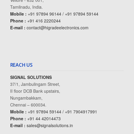
Tamilnadu, India.
Mobile :
+91 97894 96144 / +91 97894 59144
Phone :
+91 416 2220244
E-mail :
contact@higradeelectronics.com
REACH US
SIGNAL SOLUTIONS
37/1, Jambulingam Street,
II floor DCB Bank upstairs,
Nungambakkam,
Chennai – 600034.
Mobile :
+91 97894 59144 / +91 7904917991
Phone :
+91 44 42014473
E-mail :
sales@signalsolutions.in