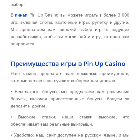
выбор!
В
пинап
Pin Up Casino вы можете играть в более 3 000
игр, включая слоты, карточные игры, рулетку и другие.
Мы предлагаем вам широкий выбор игр от ведущих
разработчиков, чтобы вы могли найти игру, которая вам
понравится.
Преимущества игры в Pin Up Casino
Наш казино предлагает вам несколько преимуществ,
которые делают нас лучшим выбором для игроков:
• Бесплатные бонусы: мы предлагаем вам различные
бонусы, включая приветственные бонусы, бонусы за
депозит и другие.
• Высокие ставки: наши ставки высокие, что
обеспечивает вам реальные выигрыши.
• Удобство: наш сайт доступен на русском языке, и мы