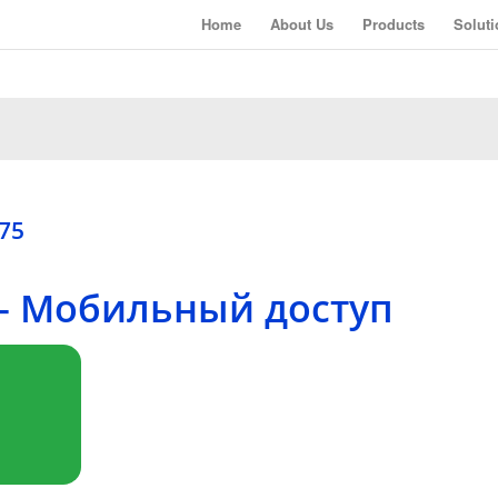
Home
About Us
Products
Soluti
75
 – Мобильный доступ