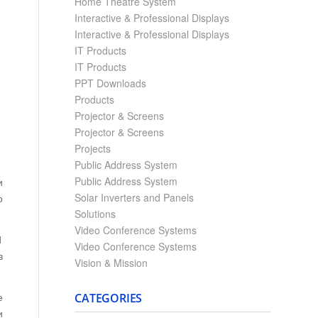
Home Theatre System
Interactive & Professional Displays
Interactive & Professional Displays
IT Products
IT Products
PPT Downloads
Products
Projector & Screens
Projector & Screens
Projects
Public Address System
Public Address System
и
Solar Inverters and Panels
о
Solutions
Video Conference Systems
1
Video Conference Systems
в
Vision & Mission
е
CATEGORIES
и