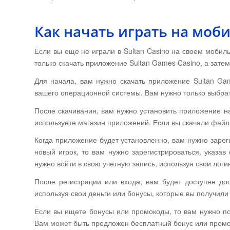
Как начать играть на моб
Если вы еще не играли в Sultan Casino на своем мобиль
только скачать приложение Sultan Games Casino, а зате
Для начала, вам нужно скачать приложение Sultan Ga
вашего операционной системы. Вам нужно только выбрат
После скачивания, вам нужно установить приложение на
используете магазин приложений. Если вы скачали файл, 
Когда приложение будет установленно, вам нужно зарег
новый игрок, то вам нужно зарегистрироваться, указав
нужно войти в свою учетную запись, используя свои логи
После регистрации или входа, вам будет доступен до
используя свои деньги или бонусы, которые вы получили
Если вы ищете бонусы или промокоды, то вам нужно пос
Вам может быть предложен бесплатный бонус или промок