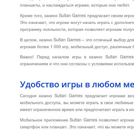
планшеты, и наслаждаться играми, которые они любят.
Кроме того, казино Sultan Games предлагает своим игр
Это означает, что игроки могут начать играть с дополн
программу лояльности, которая позволяет игрокам полу
В целом, казино Sultan Games – это отличный выбор для
игрокам более 1 000 игр, мобильный доступ, различные 
Важно! Перед началом игры в казино Sultan Games,
ограничениям и что они согласны с условиями использов
Удобство игры в любом ме
Сегодня казино Sultan Games предлагает игрокам в
мобильного доступа, вы можете играть в свои любимые 
имеет ограниченное время или предпочитает играть в 
Мобильное приложение Sultan Games позволяет игрокам 
смартфон или планшет. Это означает, что вы можете игра