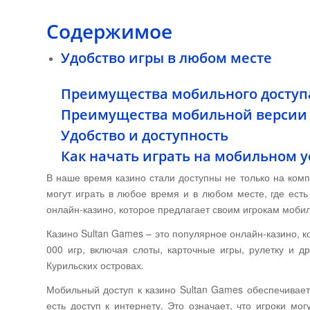
Содержимое
Удобство игры в любом месте
Преимущества мобильного доступ
Преимущества мобильной версии 
Удобство и доступность
Как начать играть на мобильном у
В наше время казино стали доступны не только на компь
могут играть в любое время и в любом месте, где есть
онлайн-казино, которое предлагает своим игрокам моби
Казино Sultan Games – это популярное онлайн-казино, к
000 игр, включая слоты, карточные игры, рулетку и д
Курильских островах.
Мобильный доступ к казино Sultan Games обеспечивает
есть доступ к интернету. Это означает, что игроки мо