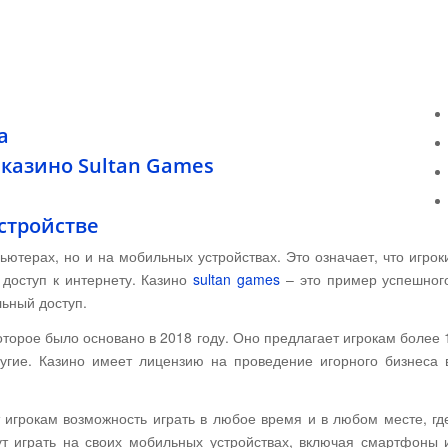
а
казино Sultan Games
стройстве
ютерах, но и на мобильных устройствах. Это означает, что игрок
 доступ к интернету. Казино
sultan games
– это пример успешног
льный доступ.
оторое было основано в 2018 году. Оно предлагает игрокам более 
ругие. Казино имеет лицензию на проведение игорного бизнеса 
 игрокам возможность играть в любое время и в любом месте, гд
гут играть на своих мобильных устройствах, включая смартфоны 