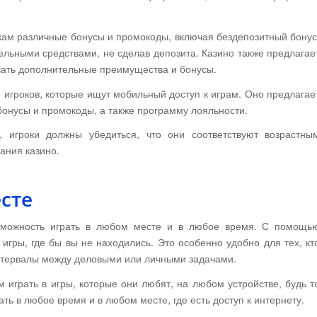
окам различные бонусы и промокоды, включая бездепозитный бонус
ительными средствами, не сделав депозита. Казино также предлагае
чать дополнительные преимущества и бонусы.
 игроков, которые ищут мобильный доступ к играм. Оно предлагае
бонусы и промокоды, а также программу лояльности.
 игроки должны убедиться, что они соответствуют возрастны
ания казино.
сте
озможность играть в любом месте и в любое время. С помощь
игры, где бы вы не находились. Это особенно удобно для тех, кт
интервалы между деловыми или личными задачами.
играть в игры, которые они любят, на любом устройстве, будь т
ть в любое время и в любом месте, где есть доступ к интернету.