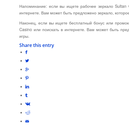
Напоминание: если вы ищете рабочее зеркало Sultan 
интернете. Вам может быть предложено зеркало, которое
Наконец, если вы ищете бесплатный бонус или промоко
Casino или поискать в интернете. Вам может быть пре
игры.
Share this entry