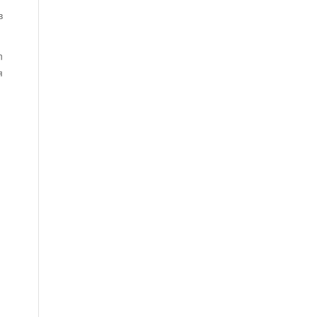
в
n
я