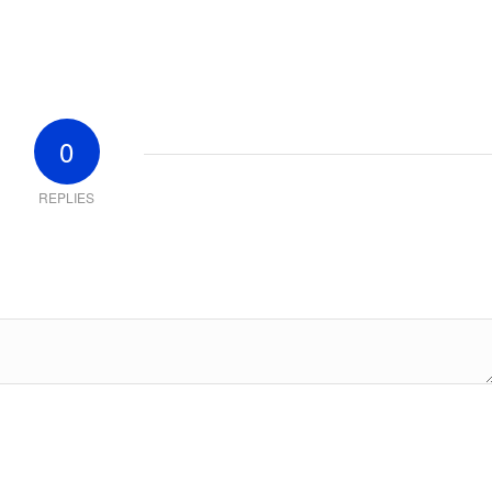
0
REPLIES