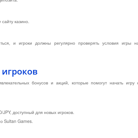
 сайту казино.
ться, и игроки должны регулярно проверять условия игры н
 игроков
влекательных бонусов и акций, которые помогут начать игру 
JPY, доступный для новых игроков.
о Sultan Games.