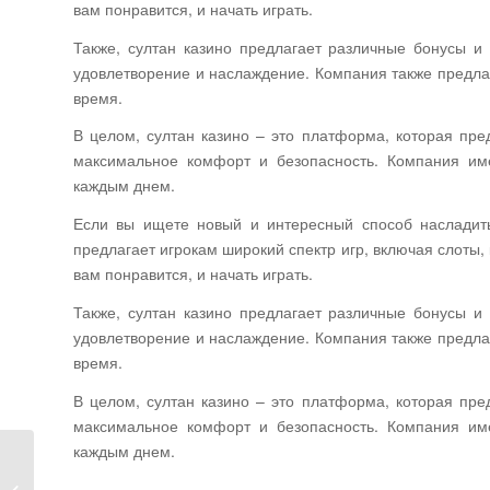
вам понравится, и начать играть.
Также, султан казино предлагает различные бонусы и
удовлетворение и наслаждение. Компания также предлаг
время.
В целом, султан казино – это платформа, которая пре
максимальное комфорт и безопасность. Компания им
каждым днем.
Если вы ищете новый и интересный способ насладить
предлагает игрокам широкий спектр игр, включая слоты, 
вам понравится, и начать играть.
Также, султан казино предлагает различные бонусы и
удовлетворение и наслаждение. Компания также предлаг
время.
В целом, султан казино – это платформа, которая пре
максимальное комфорт и безопасность. Компания им
каждым днем.
Казино Официальный сайт Pin Up