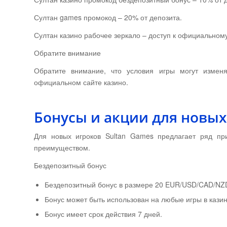
Султан games промокод – 20% от депозита.
Султан казино рабочее зеркало – доступ к официальному
Обратите внимание
Обратите внимание, что условия игры могут изменя
официальном сайте казино.
Бонусы и акции для новых
Для новых игроков Sultan Games предлагает ряд при
преимуществом.
Бездепозитный бонус
Бездепозитный бонус в размере 20 EUR/USD/CAD/NZD/
Бонус может быть использован на любые игры в казин
Бонус имеет срок действия 7 дней.