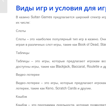
Casino играть онлайн...
Виды игр и условия для и
В казино Sultan Games предлагается широкий спектр игр
их числе:
Слоты
Слоты – это наиболее популярный тип игр в казино. Он
играя в различных слот-игры, такие как Book of Dead, Star
Таблицы
Таблицы – это игры, которые предлагают игрокам воз
доступны игры, такие как Blackjack, Baccarat, Roulette и д
Видео-лотереи
Видео-лотереи – это игры, которые предлагают игрока
лотереи, такие как Keno, Scratch Cards и другие.
Кэшбэк
Кэшбэк – это программа лояльности, которая позволяет