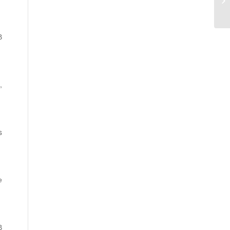
Ca
В
,
s
е
В