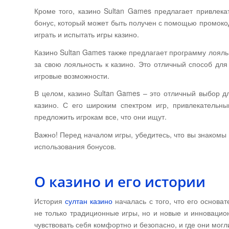
Кроме того, казино Sultan Games предлагает привлек
бонус, который может быть получен с помощью промокод
играть и испытать игры казино.
Казино Sultan Games также предлагает программу лояль
за свою лояльность к казино. Это отличный способ дл
игровые возможности.
В целом, казино Sultan Games – это отличный выбор д
казино. С его широким спектром игр, привлекательн
предложить игрокам все, что они ищут.
Важно! Перед началом игры, убедитесь, что вы знакомы 
использования бонусов.
О казино и его истории
История
султан казино
началась с того, что его основа
не только традиционные игры, но и новые и инновацион
чувствовать себя комфортно и безопасно, и где они мог