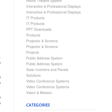
Home Theatre System
Interactive & Professional Displays
Interactive & Professional Displays
IT Products
IT Products
PPT Downloads
Products
Projector & Screens
Projector & Screens
Projects
.
Public Address System
х
Public Address System
Solar Inverters and Panels
Solutions
я
Video Conference Systems
о
Video Conference Systems
Vision & Mission
и
о
CATEGORIES