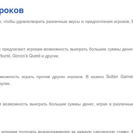
гроков
, чтобы удовлетворить различные вкусы и предпочтения игроков. 
и предлагают игрокам возможность выиграть большие суммы денег
burst, Gonzo’s Quest и другие.
можность играть против других игроков. В казино Sultan Game
ругие.
м возможность выиграть большие суммы денег, играя в различны
 игрокам получать вознаграждения за каждую сделанную ставку. 